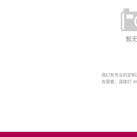
FSDN-401 
用灯（高
我们有专业的定制
有需要，请拨打
40