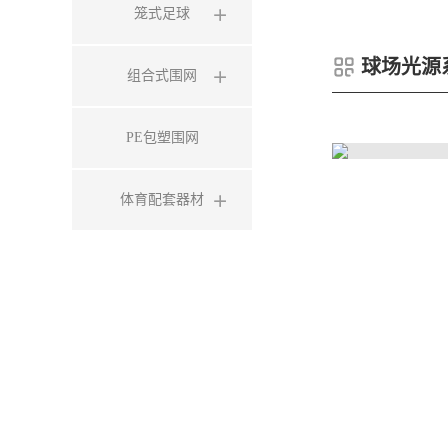
笼式足球
球场光源
组合式围网
PE包塑围网
体育配套器材