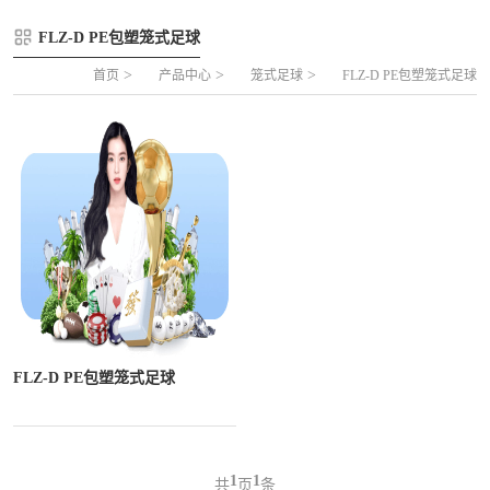
FLZ-A 双夹丝笼式足球
圆管组合式围网
FLZ-D PE包塑笼式足球
FLZ-B 夹芯板笼式足球
方管组合式围网
>
>
>
首页
产品中心
笼式足球
FLZ-D PE包塑笼式足球
FLZ-C 半格栅笼式足球
片装组合式围网
FLZ-D PE包塑笼式足球
FLZ-D PE包塑笼式足球
1
1
共
页
条