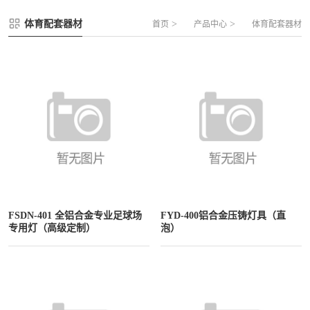
FLZ-A 双夹丝笼式足球
圆管组合式围网
体育配套器材
>
>
首页
产品中心
体育配套器材
FLZ-B 夹芯板笼式足球
方管组合式围网
FLZ-C 半格栅笼式足球
片装组合式围网
FLZ-D PE包塑笼式足球
FSDN-401 全铝合金专业足球场
FYD-400铝合金压铸灯具（直
专用灯（高级定制）
泡）