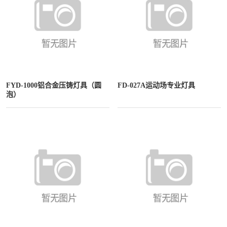
FYD-1000铝合金压铸灯具（圆
FD-027A运动场专业灯具
泡）