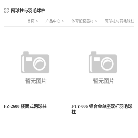
FLZ-A 双夹丝笼式足球
圆管组合式围网
网球柱与羽毛球柱
FLZ-B 夹芯板笼式足球
方管组合式围网
>
>
>
首页
产品中心
体育配套器材
网球柱与羽毛球柱
FLZ-C 半格栅笼式足球
片装组合式围网
FLZ-D PE包塑笼式足球
FZ-2600 楼面式网球柱
FTY-006 铝合金单座双杆羽毛球
柱