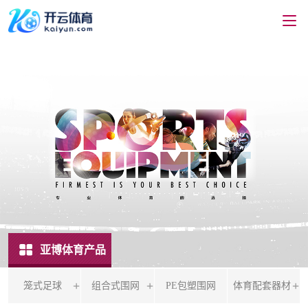
亚博体育产品
笼式足球
组合式围网
PE包塑围网
体育配套器材