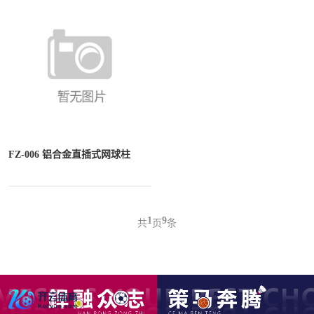
FZ-006 铝合金直插式网球柱
1
9
共
页
条